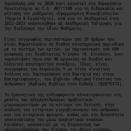
Παράλληλα από το 2020 έχει εργαστεί στο Χαροκόπειο
Πανεπιστήμιο ως Π.Δ. 407/1980 για τη διδασκαλία και
εξέταση του μαθήματος «Εφαρμοσμένη Μικροβιολογία»
(Θεωρία & Εργαστήριο), ενώ για το Ακαδημαϊκό έτος
2022-2023 απασχολήθηκε ως Ακαδημαϊκή Υπότροφος για
την διεξαγωγή του ίδιου Μαθήματος.
Είναι συγγραφέας περισσότερων από 20 άρθρων που
είναι δημοσιευμένα σε διεθνή επιστημονικά περιοδικά
με το σύστημα των κριτών, με περισσότερες από 600
αναφορές και διαθέτοντας h-index 10. Επιπλέον, έχει
παρουσιάσει πάνω από 40 εργασίες σε διεθνή και
Ελληνικά επιστημονικά συνέδρια. Τέλος, είναι
συγγραφέας του Κεφαλαίου 9 με τίτλο «Γενετική
Ανάλυση και Χαρτογράφηση στα Βακτήρια και στους
Βακτηριοφάγους», του βιβλίου «Μοριακή Γενετική του
Ανθρώπου» (Κωδικός Βιβλίου στον Εύδοξο: 102075373).
Τα Eρευνητικά της ενδιαφέροντα επικεντρώνονται στη
μελέτη των αλληλεπιδράσεων προβιοτικών
μικροοργανισμών με τα κύτταρα του ξενιστή, στην
ανάλυση του εντερικού μικροβιόκοσμου του ανθρώπου
και του εντερικού φραγμού, καθώς και στη δυνατότητα
αποκατάστασης του μέσω πρεβιοτικών ενώσεων.
Επιπλέον, ασχολείται με τη διερεύνηση των
αλληλεπιδράσεων που διέπουν τον άξονα εντέρου-