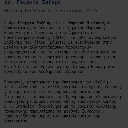
Δρ. Γεωργία Σαξάμη
Μοριακή Βιολόγος & Γενετίστρια, Ph.D
Η
Δρ. Γεωργία Σαξάμη
, είναι
Μοριακή Βιολόγος &
Γενετίστρια
, απόφοιτος του Τμήματος Μοριακής
Βιολογίας και Γενετικής του Δημοκρίτειου
Πανεπιστήμιου Θράκης (2010). Το 2016 αναγορεύτηκε
Διδάκτωρ του ίδιου Τμήματος με εξειδίκευση στην
μελέτη των αλληλεπιδράσεων προβιοτικών
μικροοργανισμών με τα κύτταρα του ξενιστή ώστε να
χαρακτηριστούν οι μοριακοί μηχανισμοί δράσης τους.
Έκτοτε και μέχρι σήμερα έχει εργαστεί ως
Μεταδιδακτορική Ερευνήτρια σε διάφορα Ερευνητικά
Εργαστήρια και Ακαδημαϊκά Ιδρύματα.
Πρόσφατα, ολοκλήρωσε την Υποτροφία που έλαβε με
τίτλο «Ανάπτυξη
in vitro
μοντέλου εντερικής ζύμωσης
για την μελέτη των Διαταραχών Φάσματος του
Αυτισμού», στα πλαίσια του Προγράμματος «Υποστήριξη
ερευνητών με έμφαση στους νέους ερευνητές- Κύκλος
Β΄». Επιπλέον, διακρίθηκε με το βραβείο καλύτερης
προφορικής παρουσίασης σε Διεθνές Συνέδριο,
παρουσιάζοντας μέρος των αποτελεσμάτων της
Υποτροφίας.