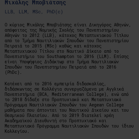
Μιχάλης Μποβιάτσης
LLB, LLM, MSc, PhD(c)
Ο κύριος Μιχάλης Μποβιάτσης είναι Δικηγόρος Αθηνών,
απόφοιτος της Νομικής Σχολής του Πανεπιστημίου
Αθηνών το 2012 (LLB), κάτοχος Μεταπτυχιακού Τίτλου
από το Τμήμα Ναυτιλιακών Σπουδών του Πανεπιστημίου
Πειραιά το 2015 (MSc) καθώς και κάτοχος
Μεταπτυχιακού Τίτλου στο Ναυτικό Δίκαιο από το
Πανεπιστήμιο του Southampton το 2016 (LLM). Επίσης
είναι Υποψήφιος Διδάκτωρ στο Τμήμα Ναυτιλιακών
Σπουδών του Πανεπιστημίου Πειραιά από το 2016
(PhDc).
Κατέχει από το 2016 εμπειρία διδασκαλίας,
διδάσκωντας σε Κολλέγια συνεργαζόμενα με Αγγλικά
Πανεπιστήμια (BCA, Mediterranean College), ενώ από
το 2018 δίδαξε στο Προπτυχιακό και Μεταπτυχιακό
Πρόγραμμα Ναυτιλιακών Σπουδών του Aegean College
μαθήματα που άπτονται του Ναυτικού Δικαίου και του
Θεσμικού Πλαισίου. Από το 2019 διατελεί χρέη
Ακαδημαϊκού Διευθυντή στο Προπτυχιακό και
Μεταπτυχιακό Πρόγραμμα Ναυτιλιακών Σπουδών του ίδιου
Κολλεγίου.