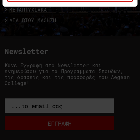
ΜΕΤΑΠΤΥΧΙΑΚΑ
ΔΙΑ ΒΙΟΥ ΜΑΘΗΣΗ
Newsletter
Κάνε Εγγραφή στο Newsletter και
ενημερώσου για τα Προγράμματα Σπουδών,
τις δράσεις και τις προσφορές του Aegean
College!