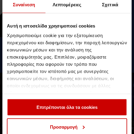
Συναίνεση
Λεπτομέρειες
Σχετικά
Αυτή η ιστοσελίδα χρησιμοποιεί cookies
Χρησιμοποιούμε cookie για την εξατομίκευση
περιεχομένου και διαφημίσεων, την παροχή λειτουργιών
Προγράμματα Σπουδών
κοινωνικών μέσων και την ανάλυση της
BSc (Hons) in Shipping Management
επισκεψιμότητάς μας. Επιπλέον, μοιραζόμαστε
πληροφορίες που αφορούν τον τρόπο που
MSc in Shipping Management
χρησιμοποιείτε τον ιστότοπό μας με συνεργάτες
κοινωνικών μέσων, διαφήμισης και αναλύσεων, οι
οποίοι ενδεχομένως να τις συνδυάσουν με άλλες
Γνώρισε τα εκπαιδευτικά
πληροφορίες που τους έχετε παραχωρήσει ή τις οποίες
προγράμματα του Aegean
έχουν συλλέξει σε σχέση με την από μέρους σας χρήση
College!
των υπηρεσιών τους.
Επιτρέπονται όλα τα cookies
Συνεργασία με το University of Essex
Προσαρμογή
ΠΡΟΠΤΥΧΙΑΚΑ