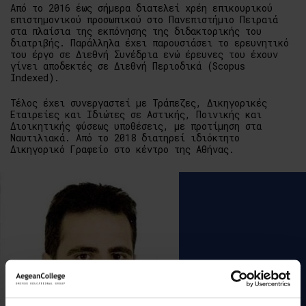
Από το 2016 έως σήμερα διατελεί χρέη επικουρικού
επιστημονικού προσωπικού στο Πανεπιστήμιο Πειραιά
στα πλαίσια της εκπόνησης της διδακτορικής του
διατριβής. Παράλληλα έχει παρουσιάσει το ερευνητικό
του έργο σε Διεθνή Συνέδρια ενώ έρευνες του έχουν
γίνει αποδεκτές σε Διεθνή Περιοδικά (Scopus
Indexed).
Τέλος έχει συνεργαστεί με Τράπεζες, Δικηγορικές
Εταιρείες και Ιδιώτες σε Αστικής, Ποινικής και
Διοικητικής φύσεως υποθέσεις, με προτίμηση στα
Ναυτιλιακά. Από το 2018 διατηρεί ιδιόκτητο
Δικηγορικό Γραφείο στο κέντρο της Αθήνας.