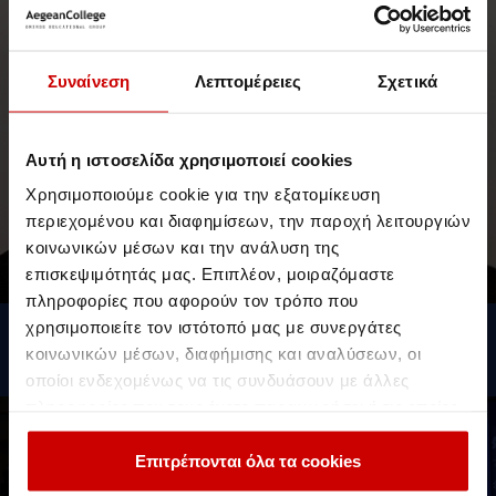
Συναίνεση
Λεπτομέρειες
Σχετικά
Αυτή η ιστοσελίδα χρησιμοποιεί cookies
Χρησιμοποιούμε cookie για την εξατομίκευση
περιεχομένου και διαφημίσεων, την παροχή λειτουργιών
κοινωνικών μέσων και την ανάλυση της
επισκεψιμότητάς μας. Επιπλέον, μοιραζόμαστε
πληροφορίες που αφορούν τον τρόπο που
χρησιμοποιείτε τον ιστότοπό μας με συνεργάτες
Προγράμματα Σπουδών
κοινωνικών μέσων, διαφήμισης και αναλύσεων, οι
BΑ (Hons) στη Διδασκαλία της Αγγλικής Γλώσσας
οποίοι ενδεχομένως να τις συνδυάσουν με άλλες
πληροφορίες που τους έχετε παραχωρήσει ή τις οποίες
έχουν συλλέξει σε σχέση με την από μέρους σας χρήση
Γνώρισε τα εκπαιδευτικά
των υπηρεσιών τους.
Επιτρέπονται όλα τα cookies
προγράμματα του Aegean