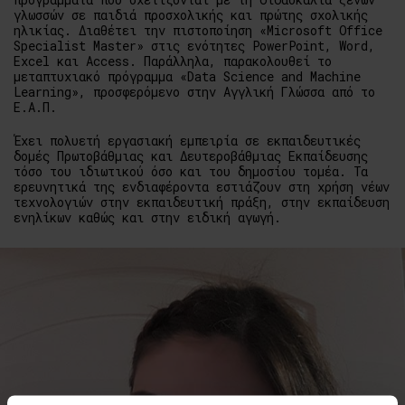
γλωσσών σε παιδιά προσχολικής και πρώτης σχολικής
ηλικίας. Διαθέτει την πιστοποίηση «Microsoft Office
Specialist Master» στις ενότητες PowerPoint, Word,
Excel και Access. Παράλληλα, παρακολουθεί το
μεταπτυχιακό πρόγραμμα «Data Science and Machine
Learning», προσφερόμενο στην Αγγλική Γλώσσα από το
Ε.Α.Π.
Έχει πολυετή εργασιακή εμπειρία σε εκπαιδευτικές
δομές Πρωτοβάθμιας και Δευτεροβάθμιας Εκπαίδευσης
τόσο του ιδιωτικού όσο και του δημοσίου τομέα. Τα
ερευνητικά της ενδιαφέροντα εστιάζουν στη χρήση νέων
τεχνολογιών στην εκπαιδευτική πράξη, στην εκπαίδευση
ενηλίκων καθώς και στην ειδική αγωγή.