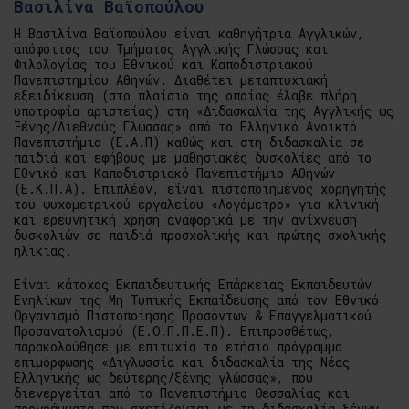
Βασιλίνα Βαϊοπούλου
Η Βασιλίνα Βαϊοπούλου είναι καθηγήτρια Αγγλικών,
απόφοιτος του Τμήματος Αγγλικής Γλώσσας και
Φιλολογίας του Εθνικού και Καποδιστριακού
Πανεπιστημίου Αθηνών. Διαθέτει μεταπτυχιακή
εξειδίκευση (στο πλαίσιο της οποίας έλαβε πλήρη
υποτροφία αριστείας) στη «Διδασκαλία της Αγγλικής ως
Ξένης/Διεθνούς Γλώσσας» από το Ελληνικό Ανοικτό
Πανεπιστήμιο (Ε.Α.Π) καθώς και στη διδασκαλία σε
παιδιά και εφήβους με μαθησιακές δυσκολίες από το
Εθνικό και Καποδιστριακό Πανεπιστήμιο Αθηνών
(Ε.Κ.Π.Α). Επιπλέον, είναι πιστοποιημένος χορηγητής
του ψυχομετρικού εργαλείου «Λογόμετρο» για κλινική
και ερευνητική χρήση αναφορικά με την ανίχνευση
δυσκολιών σε παιδιά προσχολικής και πρώτης σχολικής
ηλικίας.
Είναι κάτοχος Εκπαιδευτικής Επάρκειας Εκπαιδευτών
Ενηλίκων της Μη Τυπικής Εκπαίδευσης από τον Εθνικό
Οργανισμό Πιστοποίησης Προσόντων & Επαγγελματικού
Προσανατολισμού (Ε.Ο.Π.Π.Ε.Π). Επιπροσθέτως,
παρακολούθησε με επιτυχία το ετήσιο πρόγραμμα
επιμόρφωσης «Διγλωσσία και διδασκαλία της Νέας
Ελληνικής ως δεύτερης/ξένης γλώσσας», που
διενεργείται από το Πανεπιστήμιο Θεσσαλίας και
προγράμματα που σχετίζονται με τη διδασκαλία ξένων