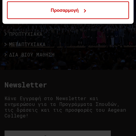
College!
Προσαρμογή
Συνεργασία με το University of Essex
ΠΡΟΠΤΥΧΙΑΚΑ
ΜΕΤΑΠΤΥΧΙΑΚΑ
ΔΙΑ ΒΙΟΥ ΜΑΘΗΣΗ
Newsletter
Κάνε Εγγραφή στο Newsletter και
ενημερώσου για τα Προγράμματα Σπουδών,
τις δράσεις και τις προσφορές του Aegean
College!